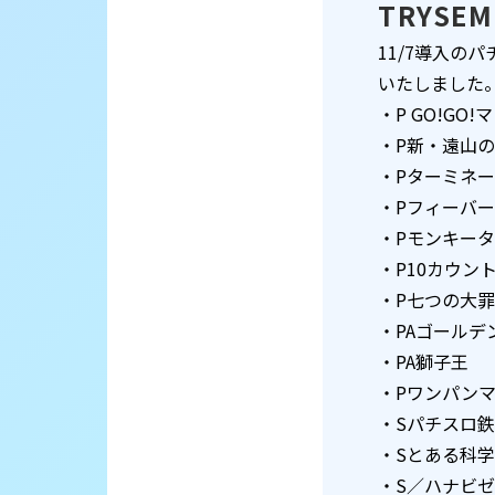
TRYSE
11/7導入のパ
いたしました
・P GO!GO!
・P新・遠山の
・Pターミネータ
・Pフィーバー
・Pモンキータ
・P10カウント
・P七つの大罪2
・PAゴールデ
・PA獅子王
・Pワンパンマン
・Sパチスロ鉄
・Sとある科学
・S／ハナビゼ